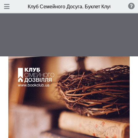
DOWNLOAD
Клуб Семейного Досуга. Буклет Клубные новост
publication.pdf
4.0 MB